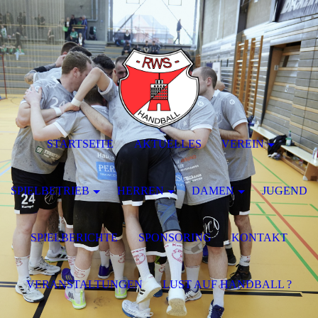
STARTSEITE
AKTUELLES
VEREIN
SPIELBETRIEB
HERREN
DAMEN
JUGEND
SPIELBERICHTE
SPONSORING
KONTAKT
VERANSTALTUNGEN
LUST AUF HANDBALL ?